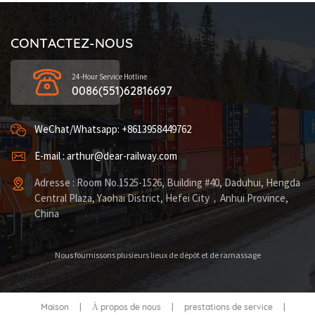
CONTACTEZ-NOUS
24-Hour Service Hotline
0086(551)62816697
WeChat/Whatsapp: +8613958449762
E-mail : arthur@dear-railway.com
Adresse : Room No.1525-1526, Building #40, Daduhui, Hengda
Central Plaza, Yaohai District, Hefei City，Anhui Province,
China
Nous fournissons plusieurs lieux de dépôt et de ramassage
Maison
|
À propos de nous
|
prestations de service
|