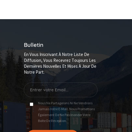
Bulletin
En Vous Inscrivant À Notre Liste De
Diffusion, Vous Recevrez Toujours Les
Dernières Nouvelles Et Mises À Jour De
Notre Part.
Nous Ne Partagerons Ni Ne Vendrons
Jamais Votre E-Mail. Nous Promettons
Également De Ne Pas Inonder Votre
Boîte De Réception.