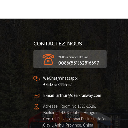
CONTACTEZ-NOUS
24-Hour Service Hotline
0086(551)62816697
WeChat/Whatsapp:
+8613958449762
E-mail : arthur@dear-railway.com
Adresse : Room No.1525-1526,
Building #40, Daduhui, Hengda
Central Plaza, Yaohai District, Hefei
City，Anhui Province, China