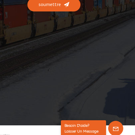
soumettre
Besoin D'aide?
Laisser Un Message