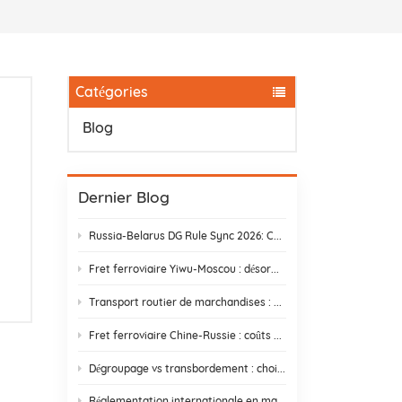
Catégories
Blog
Dernier Blog
Russia-Belarus DG Rule Sync 2026: Chemical & Lithium Battery Shipping Guide
Fret ferroviaire Yiwu-Moscou : désormais 14 jours – Halte aux retards douaniers
Transport routier de marchandises : trouver un partenaire qui livre réellement
Fret ferroviaire Chine-Russie : coûts cachés et comment les éviter
Dégroupage vs transbordement : choisir la meilleure stratégie d'expédition
Réglementation internationale en matière d'expédition et de conformité e-commerce | DR Trans