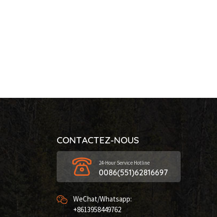
CONTACTEZ-NOUS
24-Hour Service Hotline
0086(551)62816697
WeChat/Whatsapp:
+8613958449762