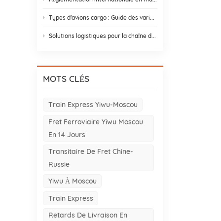
Types d'avions cargo : Guide des variantes d'avions cargo pour le commerce Asie-Europe
Solutions logistiques pour la chaîne du froid : 9 éléments essentiels et stratégies de conception
MOTS CLÉS
Train Express Yiwu-Moscou
Fret Ferroviaire Yiwu Moscou
En 14 Jours
Transitaire De Fret Chine-
Russie
Yiwu À Moscou
Train Express
Retards De Livraison En