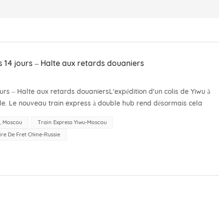
 14 jours – Halte aux retards douaniers
urs – Halte aux retards douaniersL'expédition d'un colis de Yiwu à
le. Le nouveau train express à double hub rend désormais cela
pérations entre la Chine et la Ru...
u, Moscou
Train Express Yiwu-Moscou
ire De Fret Chine-Russie