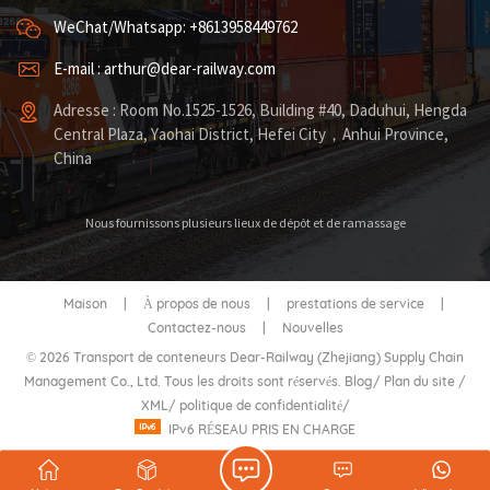
WeChat/Whatsapp: +8613958449762
E-mail : arthur@dear-railway.com
Adresse : Room No.1525-1526, Building #40, Daduhui, Hengda
Central Plaza, Yaohai District, Hefei City，Anhui Province,
China
Nous fournissons plusieurs lieux de dépôt et de ramassage
Maison
|
À propos de nous
|
prestations de service
|
Contactez-nous
|
Nouvelles
© 2026 Transport de conteneurs Dear-Railway (Zhejiang) Supply Chain
Management Co., Ltd. Tous les droits sont réservés.
Blog
/
Plan du site
/
XML
/
politique de confidentialité
/
IPv6 RÉSEAU PRIS EN CHARGE