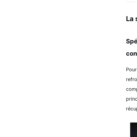
La 
Spé
con
Pour
refr
comp
prin
récu