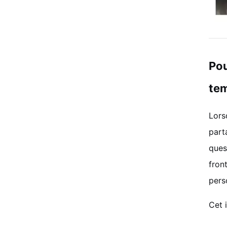
Pou
tem
Lors
part
ques
fron
pers
Cet 