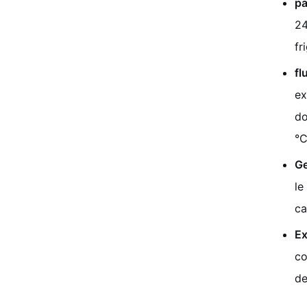
pa
24
fr
fl
ex
do
°C
Ge
le
ca
Ex
co
de