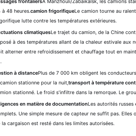
ssages frontaliers
À Manzhouli/Zabaikalsk, les camions st
 à 48 heures.
camion frigorifique
Le camion tourne au ralent
igorifique lutte contre les températures extérieures.
uctuations climatiques
Le trajet du camion, de la Chine conti
posé à des températures allant de la chaleur estivale aux n
it alterner entre refroidissement et chauffage tout en mai
.
stion à distance
Plus de 7 000 km obligent les conducteurs 
 camion stationne pour la nuit,
transport à température cont
mion stationné. Le froid s'infiltre dans la remorque. Le gro
igences en matière de documentation
Les autorités russes
mplets. Une simple mesure de capteur ne suffit pas. Elles
 la cargaison est resté dans les limites autorisées.