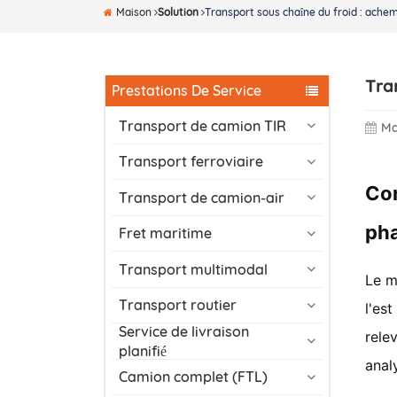
Maison
Solution
Transport sous chaîne du froid : ach
Tra
Prestations De Service
Transport de camion TIR
Ma
Transport ferroviaire
Com
Transport de camion-air
ph
Fret maritime
Transport multimodal
Le m
Transport routier
l'es
Service de livraison
rele
planifié
anal
Camion complet (FTL)