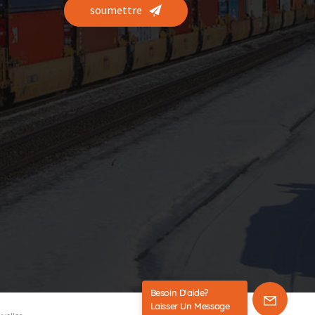
soumettre
Besoin D'aide?
Laisser Un Message