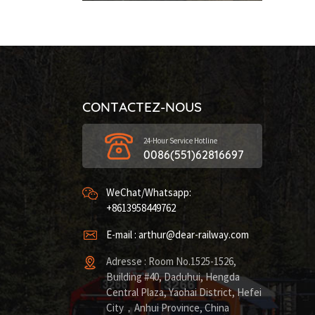
CONTACTEZ-NOUS
24-Hour Service Hotline
0086(551)62816697
WeChat/Whatsapp:
+8613958449762
E-mail : arthur@dear-railway.com
Adresse : Room No.1525-1526,
Building #40, Daduhui, Hengda
Central Plaza, Yaohai District, Hefei
City，Anhui Province, China