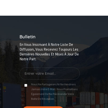
Bulletin
En Vous Inscrivant À Notre Liste De
Diffusion, Vous Recevrez Toujours Les
Dernières Nouvelles Et Mises À Jour De
Notre Part.
Nous Ne Partagerons Ni Ne Vendrons
Jamais Votre E-Mail. Nous Promettons
Également De Ne Pas Inonder Votre
Boîte De Réception.