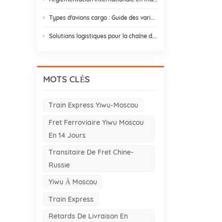
Types d'avions cargo : Guide des variantes d'avions cargo pour le commerce Asie-Europe
Solutions logistiques pour la chaîne du froid : 9 éléments essentiels et stratégies de conception
MOTS CLÉS
Train Express Yiwu-Moscou
Fret Ferroviaire Yiwu Moscou
En 14 Jours
Transitaire De Fret Chine-
Russie
Yiwu À Moscou
Train Express
Retards De Livraison En