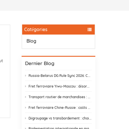
Catégories
Blog
ut
Dernier Blog
Russia-Belarus DG Rule Sync 2026: Chemical & Lithium Battery Shipping Guide
Fret ferroviaire Yiwu-Moscou : désormais 14 jours – Halte aux retards douaniers
Transport routier de marchandises : trouver un partenaire qui livre réellement
Fret ferroviaire Chine-Russie : coûts cachés et comment les éviter
Dégroupage vs transbordement : choisir la meilleure stratégie d'expédition
Réglementation internationale en matière d'expédition et de conformité e-commerce | DR Trans