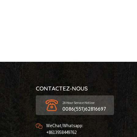
CONTACTEZ-NOUS
24-Hour Service Hotline
0086(551)62816697
WeChat/Whatsapp:
+8613958449762