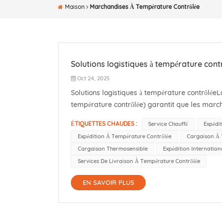
Maison
Marchandises À Température Contrôlée
Solutions logistiques à température cont
Oct 24, 2025
Solutions logistiques à température contrôlée
température contrôlée) garantit que les marc
au long de la chaîne d'approvisionnement. Con
ÉTIQUETTES CHAUDES :
Service Chauffé
Expédi
Expédition À Température Contrôlée
Cargaison À 
Cargaison Thermosensible
Expédition Internatio
Services De Livraison À Température Contrôlée
EN SAVOIR PLUS