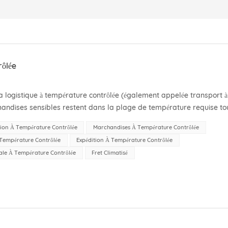
rôlée
La logistique à température contrôlée (également appelée transport à
handises sensibles restent dans la plage de température requise to
crètement, cela englobe le t...
tion À Température Contrôlée
Marchandises À Température Contrôlée
Température Contrôlée
Expédition À Température Contrôlée
nale À Température Contrôlée
Fret Climatisé