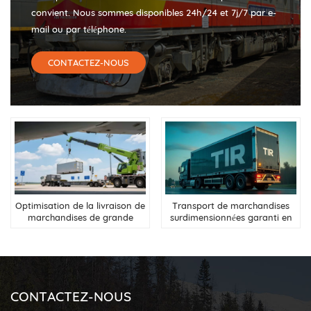
convient. Nous sommes disponibles 24h/24 et 7j/7 par e-
mail ou par téléphone.
CONTACTEZ-NOUS
Optimisation de la livraison de
Transport de marchandises
marchandises de grande
surdimensionnées garanti en
valeur : solutions intégrées de
3/7/10 jours depuis la Chine
fret routier et aérien de la
vers la Russie, l&#39;Asie
Chine vers la Russie
centrale et la Biélorussie
CONTACTEZ-NOUS