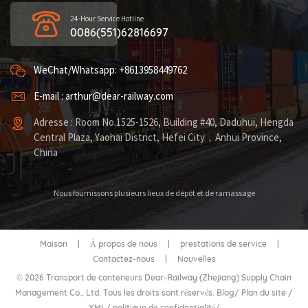
24-Hour Service Hotline
0086(551)62816697
WeChat/Whatsapp: +8613958449762
E-mail : arthur@dear-railway.com
Adresse : Room No.1525-1526, Building #40, Daduhui, Hengda
Central Plaza, Yaohai District, Hefei City，Anhui Province,
China
Nous fournissons plusieurs lieux de dépôt et de ramassage
Maison
|
À propos de nous
|
prestations de service
|
Contactez-nous
|
Nouvelles
© 2026 Transport de conteneurs Dear-Railway (Zhejiang) Supply Chain
Management Co., Ltd. Tous les droits sont réservés.
Blog
/
Plan du site
/
XML
/
politique de confidentialité
/