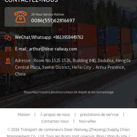
24-Hour Service Hotline
0086(551)62816697
WeChat/Whatsapp: +8613958449762
E-mail : arthur@dear-railway.com
Adresse : Room No.1525-1526, Building #40, Daduhui, Hengda
Central Plaza, Yaohai District, Hefei City，Anhui Province,
China
Nous fournissons plusieurs lieux de dépôt et de ramassage
Maison
|
À propos de nous
|
prestations de service
|
Contactez-nous
|
Nouvelles
© 2026 Transport de conteneurs Dear-Railway (Zhejiang) Supply Chain
Management Co., Ltd. Tous les droits sont réservés.
Blog
/
Plan du site
/