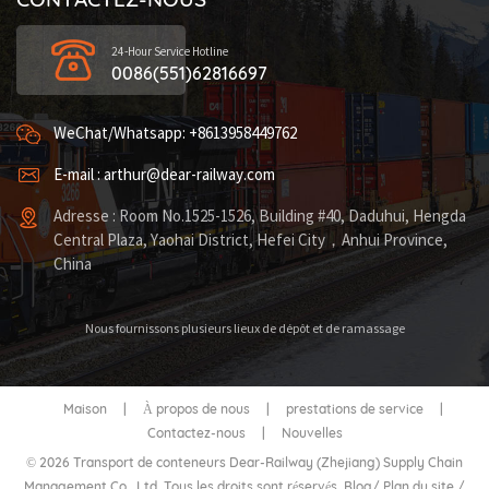
24-Hour Service Hotline
0086(551)62816697
WeChat/Whatsapp: +8613958449762
E-mail : arthur@dear-railway.com
Adresse : Room No.1525-1526, Building #40, Daduhui, Hengda
Central Plaza, Yaohai District, Hefei City，Anhui Province,
China
Nous fournissons plusieurs lieux de dépôt et de ramassage
Maison
|
À propos de nous
|
prestations de service
|
Contactez-nous
|
Nouvelles
© 2026 Transport de conteneurs Dear-Railway (Zhejiang) Supply Chain
Management Co., Ltd. Tous les droits sont réservés.
Blog
/
Plan du site
/