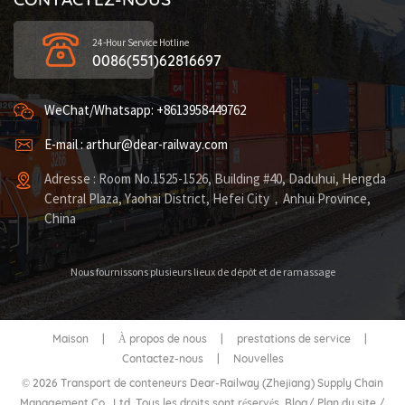
24-Hour Service Hotline
0086(551)62816697
WeChat/Whatsapp: +8613958449762
E-mail : arthur@dear-railway.com
Adresse : Room No.1525-1526, Building #40, Daduhui, Hengda
Central Plaza, Yaohai District, Hefei City，Anhui Province,
China
Nous fournissons plusieurs lieux de dépôt et de ramassage
Maison
|
À propos de nous
|
prestations de service
|
Contactez-nous
|
Nouvelles
© 2026 Transport de conteneurs Dear-Railway (Zhejiang) Supply Chain
Management Co., Ltd. Tous les droits sont réservés.
Blog
/
Plan du site
/